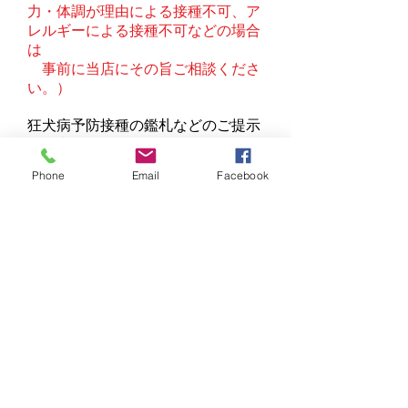
力・体調が理由による接種不可、ア
レルギーによる接種不可などの場合
は
事前に当店にその旨ご相談くださ
い。）
狂犬病予防接種の鑑札などのご提示
は任意にてお願いいたしておりま
す。
Phone
Email
Facebook
■トレーニングの前に■
トレーニングを開始する前に、必ず
飼い主様とのカウンセリング・ヒア
リングを行います。
付けジュールなどの確認・調整もこ
の際に決めていきます。
◉NDGのトレーニングはクール制
当店のトレーニングは原則として１
クールごとのトレーニングスケジュ