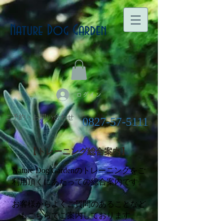
Nature Dog Garden
ログイン
ご予約・お問い合わせ
0827-57-5111
【トレーニング総合案内】
Nature Dog Gardenのトレーニングをご
利用頂くにあたっての総合案内です。
お客様からよくご質問のあることなど
もこちらでご案内しております。