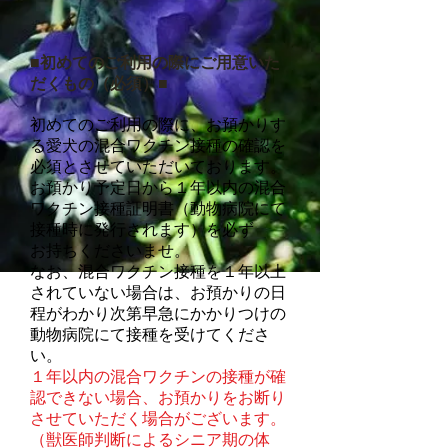
■初めてのご利用の際にご用意いた
だくもの（必須）■
初めてのご利用の際に、お預かりす
る愛犬の混合ワクチン接種の確認を
必須とさせていただいております。
お預かり予定日から１年以内の混合
ワクチン接種証明書（動物病院にて
接種時に発行されます）を必ず
お持ちくださいませ。
なお、混合ワクチン接種を１年以上
されていない場合は、お預かりの日
程がわかり次第早急にかかりつけの
動物病院にて接種を受けてくださ
い。
１年以内の混合ワクチンの接種が確
認できない場合、お預かりをお断り
させていただく場合がございます。
（獣医師判断によるシニア期の体