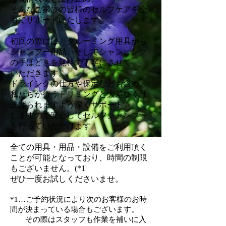
そんなご家族の皆様のセルフケアを全
力でサポートいたします。
初回の際には、グルーミング用具から
シャンプー用品、そしてシャンピング
の手ほどきを無料で丁寧にさせて
いただきます。
ドライングの仕方や保定なども含め、
私たちが行うトリミングと大差なく仕
上げられますよう深くサポート
しますので安心してセルフシャンプー
を行っていただけます。
全ての用具・用品・設備をご利用頂く
ことが可能となっており、時間の制限
もございません。(*1
ぜひ一度お試しくださいませ。
*1…ご予約状況により次のお客様のお時
間が決まっている場合もございます。
その際はスタッフも作業を補いに入