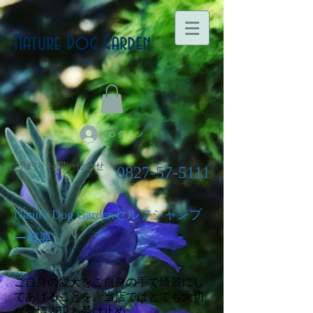
Nature Dog Garden
ログイン
ご予約・お問い合わせ
0827-57-5111
Nature Dog Gardenセルフシャンプ
ー概要
ご自身の愛犬をご自身の手で綺麗にし
てあげることを、当店ではとても大切
な愛情表現と受け止め、